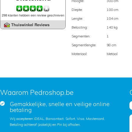
Hoogte:
300 cm
Diepte:
100 cm
298 klanten hebben een review geschreven
Lengte:
104 cm
Thuiswinkel Reviews
Belasting:
140 kg
Segmenten:
1
Segmentlengte:
98 cm
Materiaal:
Metaal
Waarom Pedroshop.be
Gemakkelijke, snelle en veilige online
betaling
Wij accepteren iDEAL, Bancontact, Sofort, Visa, Mastercard,
Betaling achteraf (zakelijk) en Pin bij afhalen.