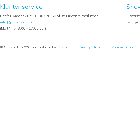
Klantenservice
Sho
Heeft u vragen? Bel 03 303 78 50 of stuur een e-mail naar
Elsters
info@pedroshop.be
(Ma t/m 
(Ma t/m vr 8.00 - 17.00 uur)
© Copyright 2026 Pedroshop B.V.
Disclaimer
|
Privacy
|
Algemene Voorwaarden