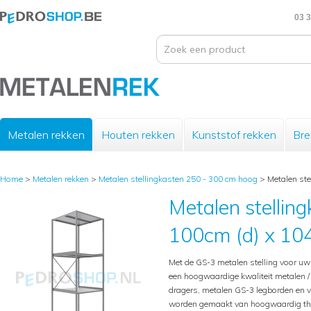
03 3
Metalen rekken
Houten rekken
Kunststof rekken
Bre
Home
>
Metalen rekken
>
Metalen stellingkasten 250 - 300 cm hoog
>
Metalen ste
Metalen stelling
100cm (d) x 104
Met de GS-3 metalen stelling voor u
een hoogwaardige kwaliteit metalen / i
dragers, metalen GS-3 legborden en v
worden gemaakt van hoogwaardig therm