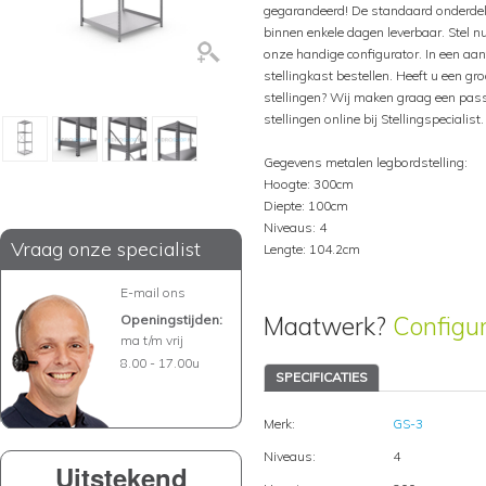
gegarandeerd! De standaard onderdel
binnen enkele dagen leverbaar. Stel 
onze handige configurator. In een aa
stellingkast bestellen. Heeft u een gr
stellingen? Wij maken graag een pass
stellingen online bij Stellingspecialist.
Gegevens metalen legbordstelling:
Hoogte: 300cm
Diepte: 100cm
Niveaus: 4
Vraag onze specialist
Lengte: 104.2cm
E-mail ons
Maatwerk?
Configu
Openingstijden:
ma t/m vrij
8.00 - 17.00u
SPECIFICATIES
Merk:
GS-3
Niveaus:
4
Uitstekend